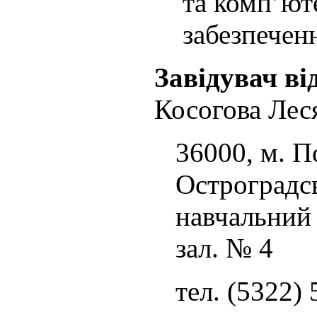
та комп’ют
забезпечен
Завідувач ві
Косогова Лес
36000, м. По
Остроградсь
навчальний 
зал. № 4
тел. (5322)