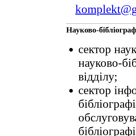
komplekt@gs
Науково-бібліограф
сектор наук
науково-бі
відділу;
сектор інф
бібліограф
обслуговув
бібліографі