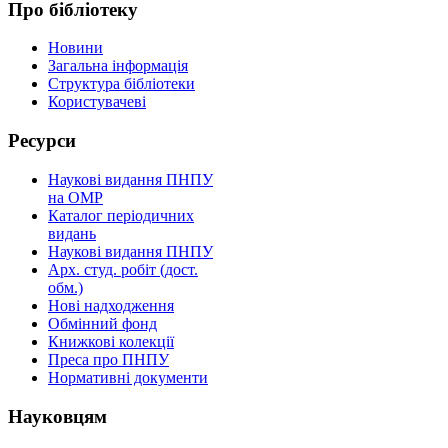
Про
бібліотеку
Новини
Загальна інформація
Структура бібліотеки
Користувачеві
Ресурси
Наукові видання ПНПУ
на OMP
Каталог періодичних
видань
Наукові видання ПНПУ
Aрх. студ. робіт (дост.
обм.)
Нові надходження
Обмінний фонд
Книжкові колекції
Преса про ПНПУ
Нормативні документи
Науковцям