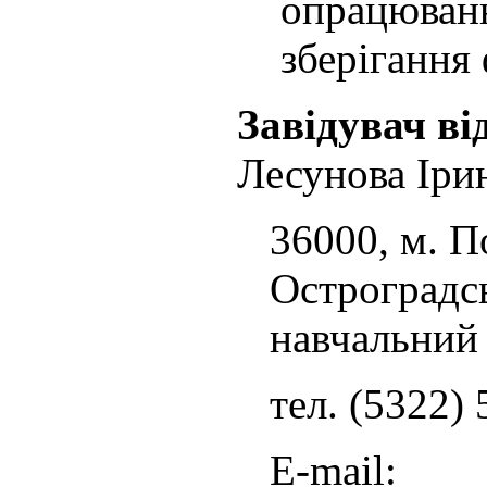
опрацюванн
зберігання 
Завідувач ві
Лесунова Іри
36000, м. По
Остроградсь
навчальний
тел. (5322)
E-mail: