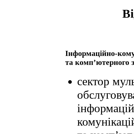
Ві
Інформаційно-кому
та комп’ютерного 
сектор мул
обслуговув
інформацій
комунікаці