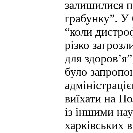
залишилися п
грабунку”. У 
“коли дистро
різко загрозл
для здоров’я
було запропо
адміністраці
виїхати на П
із іншими на
харківських 