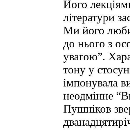
Його лекціями
літератури за
Ми його люби
до нього з о
увагою”. Хар
тону у стосун
імпонувала в
неодмінне “В
Пушніков звер
дванадцятирі