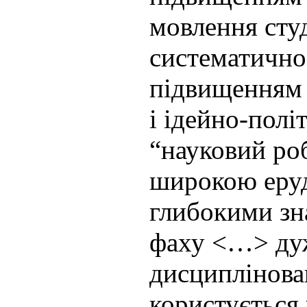
мовлення сту
систематично
підвищенням 
і ідейно-полі
“науковий ро
широкою еруд
глибокими зн
фаху <…> ду
дисциплінов
користується