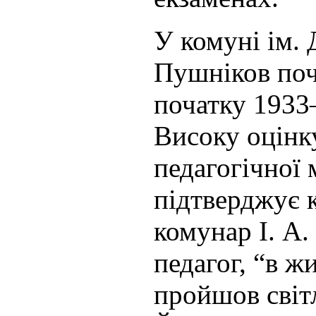
У комуні ім.
Пушніков поч
початку 1933–
Високу оцінк
педагогічної 
підтверджує 
комунар І. А.
педагог, “в ж
пройшов світ