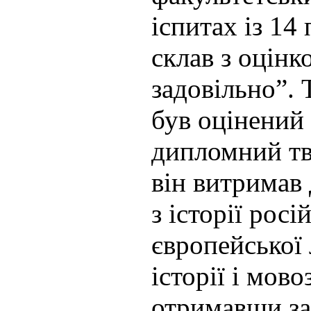
іспитах із 14
склав з оцін
задовільно”. 
був оцінений
дипломний тві
він витримав 
з історії росі
європейської 
історії і мово
отримавши за