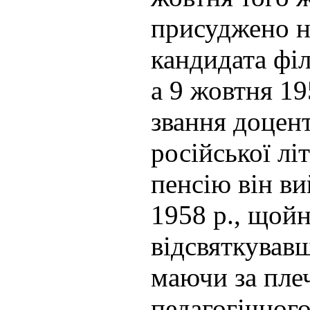
присуджено н
кандидата філ
а 9 жовтня 19
звання доцент
російської лі
пенсію він ви
1958 р., щой
відсвяткувавш
маючи за пле
педагогічного