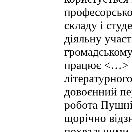
професорсько
складу і студ
діяльну участ
громадському 
працює <…> 
літературного
довоєнний пе
робота Пушні
щорічно відз
похвальними 