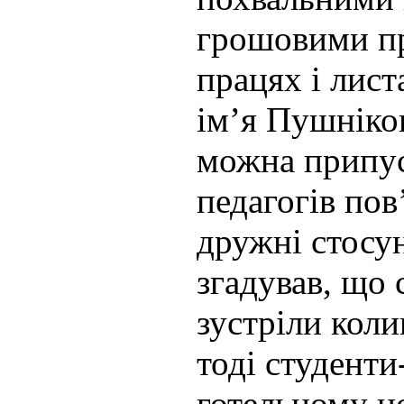
грошовими пр
працях і лис
ім’я Пушніков
можна припу
педагогів пов
дружні стосу
згадував, що
зустріли коли
тоді студенти
готельному н