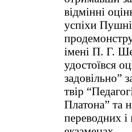
відмінні оцін
успіхи Пушні
продемонструв
імені П. Г. Ш
удостоївся о
задовільно” з
твір “Педагогі
Платона” та н
переводних і
екзаменах.