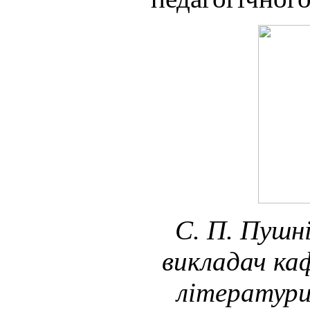
С. П. Пушн
викладач
ка
літератур