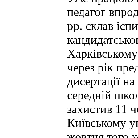
педагог впро
рр. склав ісп
кандидатсько
Харківському 
через рік пре
дисертації на
середній школ
захистив 11 ч
Київському ун
жовтня того 