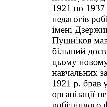
1921 по 1937
педагогів ро
імені Дзержи
Пушніков мав
більший досві
цьому новому
навчальних за
1921 р. брав 
організації п
робітничого 