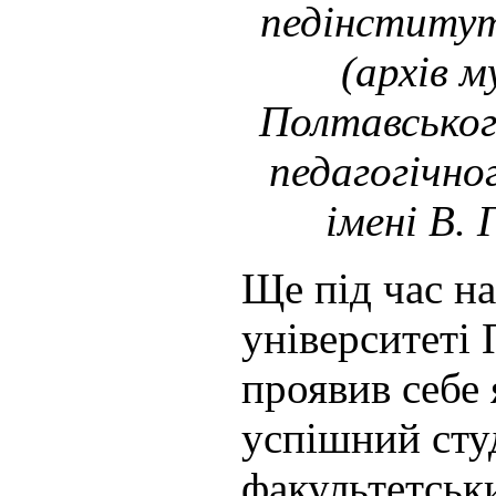
педінститут
(архів м
Полтавськог
педагогічно
імені В. 
Ще під час н
університеті
проявив себе 
успішний сту
факультетськ