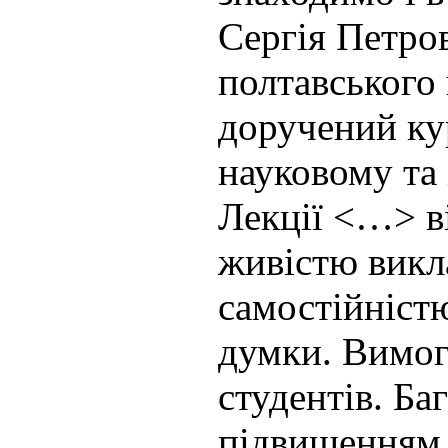
Сергія Петро
полтавського 
доручений ку
науковому та 
Лекції <…> в
живістю викл
самостійніст
думки. Вимог
студентів. Ба
підвищенням 