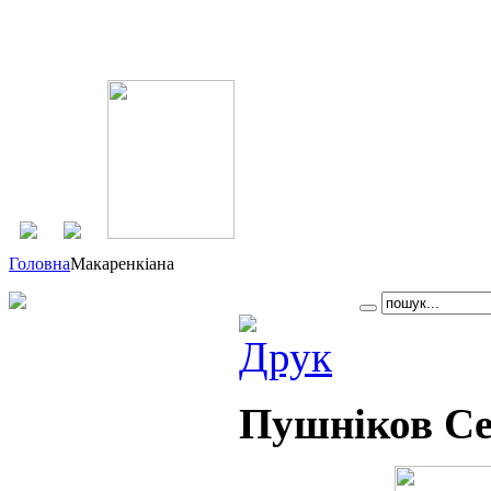
Головна
Макаренкіана
Пушніков Се