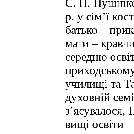
С. П. Пушнік
р. у сім’ї ко
батько – при
мати – кравчи
середню освіт
приходському
училищі та Т
духовній семі
з’ясувалося, 
вищі освіти –