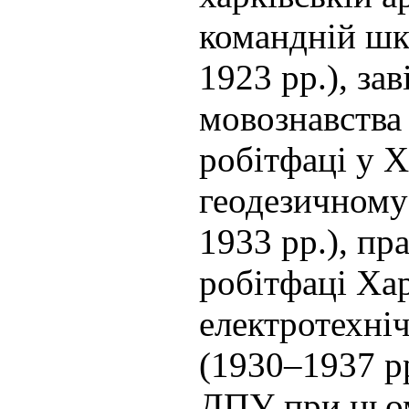
командній шк
1923 рр.), за
мовознавства 
робітфаці у 
геодезичному 
1933 рр.), пр
робітфаці Ха
електротехніч
(1930–1937 рр
ДПУ при ньо