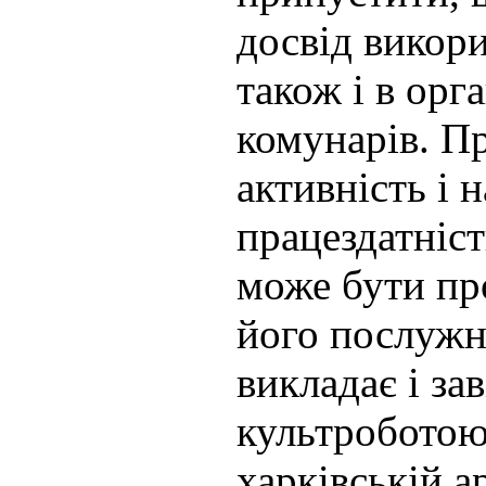
досвід викор
також і в орг
комунарів. П
активність і 
працездатніс
може бути пр
його послужн
викладає і за
культроботою
харківській а