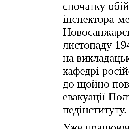
спочатку обі
інспектора-м
Новосанжарсь
листопаду 19
на викладаць
кафедрі росій
до щойно пов
евакуації Пол
педінституту.
Уже працюючи